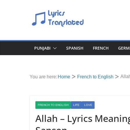
Skip
to
content
PUNJABI
SPANISH
FRENCH
GERM
Alla
You are here:
Home
French to English
FRENCH TO ENGLISH
LIFE
LOVE
Allah – Lyrics Meanin