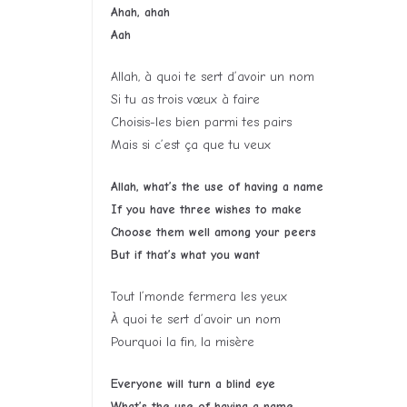
Ahah, ahah
Aah
Allah, à quoi te sert d’avoir un nom
Si tu as trois vœux à faire
Choisis-les bien parmi tes pairs
Mais si c’est ça que tu veux
Allah, what’s the use of having a name
If you have three wishes to make
Choose them well among your peers
But if that’s what you want
Tout l’monde fermera les yeux
À quoi te sert d’avoir un nom
Pourquoi la fin, la misère
Everyone will turn a blind eye
What’s the use of having a name