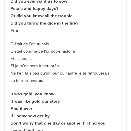
Did you ever want us to sow
Petals and happy days?
Or did you know all the trouble
Did you throw the dice in the fire?
Fire
C’était de l’or, tu sais
C’était comme de l’or notre histoire
Et si jamais
Si je m’en sors à peu près
Ne t’en fais pas qu’un jour ou l’autre je te retrouverais
Je te retrouverais
It was gold, you know
It was like gold our story
And if ever
If I somehow get by
Don’t worry that one day or another I’ll find you
I would find you