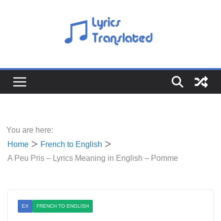
Skip
to
content
You are here:
Home
French to English
A Peu Pris – Lyrics Meaning in English – Pomme
EX
FRENCH TO ENGLISH