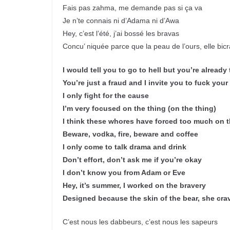
Fais pas zahma, me demande pas si ça va
Je n’te connais ni d’Adama ni d’Awa
Hey, c’est l’été, j’ai bossé les bravas
Concu’ niquée parce que la peau de l’ours, elle bic
I would tell you to go to hell but you’re already
You’re just a fraud and I invite you to fuck you
I only fight for the cause
I’m very focused on the thing (on the thing)
I think these whores have forced too much on t
Beware, vodka, fire, beware and coffee
I only come to talk drama and drink
Don’t effort, don’t ask me if you’re okay
I don’t know you from Adam or Eve
Hey, it’s summer, I worked on the bravery
Designed because the skin of the bear, she cra
C’est nous les dabbeurs, c’est nous les sapeurs