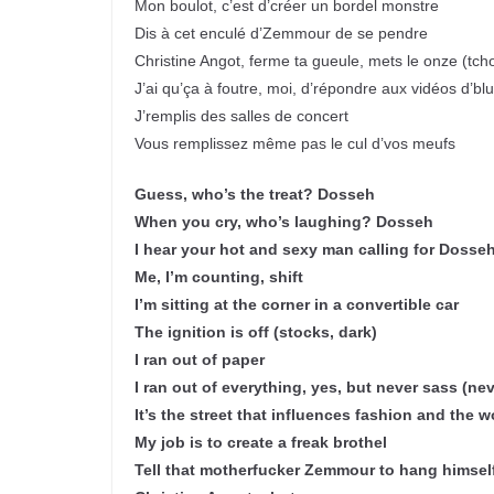
Mon boulot, c’est d’créer un bordel monstre
Dis à cet enculé d’Zemmour de se pendre
Christine Angot, ferme ta gueule, mets le onze (tch
J’ai qu’ça à foutre, moi, d’répondre aux vidéos d’blu
J’remplis des salles de concert
Vous remplissez même pas le cul d’vos meufs
Guess, who’s the treat? Dosseh
When you cry, who’s laughing? Dosseh
I hear your hot and sexy man calling for Dosse
Me, I’m counting, shift
I’m sitting at the corner in a convertible car
The ignition is off (stocks, dark)
I ran out of paper
I ran out of everything, yes, but never sass (nev
It’s the street that influences fashion and the w
My job is to create a freak brothel
Tell that motherfucker Zemmour to hang himsel