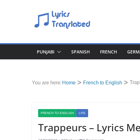
Skip
to
content
PUNJABI
SPANISH
FRENCH
GERM
Trap
You are here:
Home
French to English
FRENCH TO ENGLISH
LIFE
Trappeurs – Lyrics Me