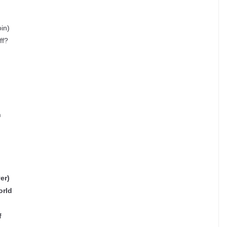
oin)
ff?
h
er)
orld
f