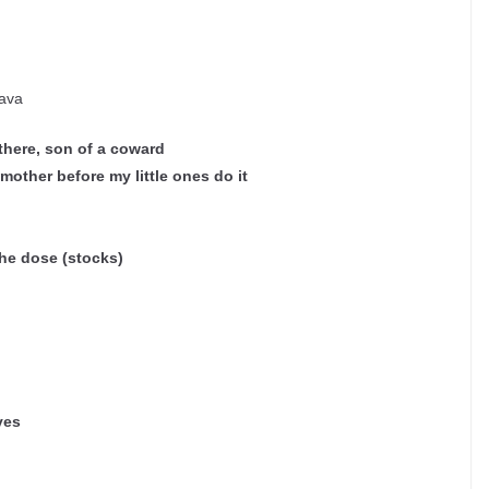
rava
 there, son of a coward
r mother before my little ones do
it
he dose (stocks)
ves