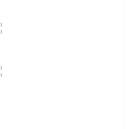
…)
…)
…)
…)