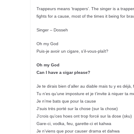
Trappeurs means ‘trappers’. The singer is a trapper
fights for a cause, most of the times it being for b
Singer – Dosseh
Oh my God
Puis-je avoir un cigare, s’il-vous-plaît?
Oh my God
Can I have a cigar please?
Je te dirais bien d’aller au diable mais tu y es déjà, 
Tu n’es qu’une imposture et je t’invite à niquer ta m
Je n’me bats que pour la cause
J’suis très porté sur la chose (sur la chose)
J’crois qu’ces hoes ont trop forcé sur la dose (sku)
Gare-ci, vodka, feu, garette-ci et kahwa
Je n’viens que pour causer drama et dahwa