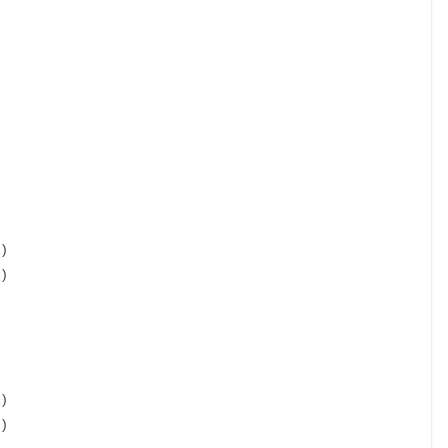
…)
…)
…)
…)