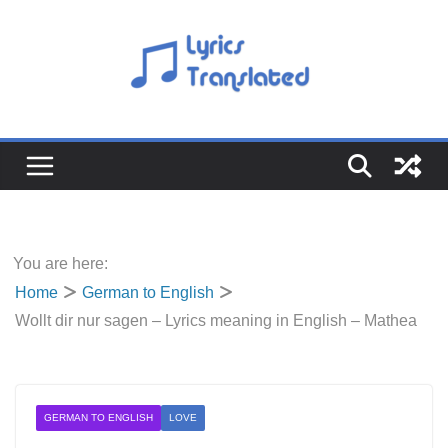
Skip
to
content
You are here:
Home
German to English
Wollt dir nur sagen – Lyrics meaning in English – Mathea
GERMAN TO ENGLISH
LOVE