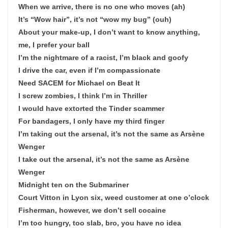
When we arrive, there is no one who moves (ah)
It’s “Wow hair”, it’s not “wow my bug” (ouh)
About your make-up, I don’t want to know anything,
me, I prefer your ball
I’m the nightmare of a racist, I’m black and goofy
I drive the car, even if I’m compassionate
Need SACEM for Michael on Beat It
I screw zombies, I think I’m in Thriller
I would have extorted the Tinder scammer
For bandagers, I only have my third finger
I’m taking out the arsenal, it’s not the same as Arsène
Wenger
I take out the arsenal, it’s not the same as Arsène
Wenger
Midnight ten on the Submariner
Court Vitton in Lyon six, weed customer at one o’clock
Fisherman, however, we don’t sell cocaine
I’m too hungry, too slab, bro, you have no idea