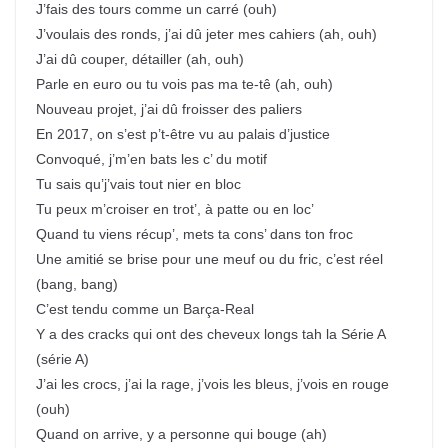
J’fais des tours comme un carré (ouh)
J’voulais des ronds, j’ai dû jeter mes cahiers (ah, ouh)
J’ai dû couper, détailler (ah, ouh)
Parle en euro ou tu vois pas ma te-tê (ah, ouh)
Nouveau projet, j’ai dû froisser des paliers
En 2017, on s’est p’t-être vu au palais d’justice
Convoqué, j’m’en bats les c’ du motif
Tu sais qu’j’vais tout nier en bloc
Tu peux m’croiser en trot’, à patte ou en loc’
Quand tu viens récup’, mets ta cons’ dans ton froc
Une amitié se brise pour une meuf ou du fric, c’est réel
(bang, bang)
C’est tendu comme un Barça-Real
Y a des cracks qui ont des cheveux longs tah la Série A
(série A)
J’ai les crocs, j’ai la rage, j’vois les bleus, j’vois en rouge
(ouh)
Quand on arrive, y a personne qui bouge (ah)