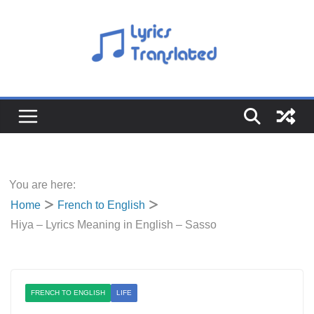
Skip
to
content
You are here:
Home
French to English
Hiya – Lyrics Meaning in English – Sasso
FRENCH TO ENGLISH
LIFE