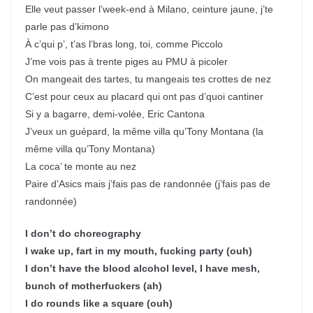
Elle veut passer l’week-end à Milano, ceinture jaune, j’te
parle pas d’kimono
À c’qui p’, t’as l’bras long, toi, comme Piccolo
J’me vois pas à trente piges au PMU à picoler
On mangeait des tartes, tu mangeais tes crottes de nez
C’est pour ceux au placard qui ont pas d’quoi cantiner
Si y a bagarre, demi-volée, Eric Cantona
J’veux un guépard, la même villa qu’Tony Montana (la
même villa qu’Tony Montana)
La coca’ te monte au nez
Paire d’Asics mais j’fais pas de randonnée (j’fais pas de
randonnée)
I don’t do choreography
I wake up, fart in my mouth, fucking party (ouh)
I don’t have the blood alcohol level, I have mesh,
bunch of motherfuckers (ah)
I do rounds like a square (ouh)