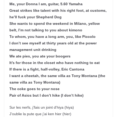
Me, your Donna I am, guitar, 5.60 Yamaha
Great strikes like talent with his right foot, at customs,
he’ll fuck your Shepherd Dog
She wants to spend the weekend in Milano, yellow
belt, I’m not talking to you about kimono
To whom, you have a long arm, you, like Piccolo
I don’t see myself at thirty years old at the power
management unit drinking
We ate pies, you ate your boogers
It’s for those in the closet who have nothing to eat
If there is a fight, half-volley, Eric Cantona
I want a cheetah, the same villa as Tony Montana (the
same villa as Tony Montana)
The coke goes to your nose
Pair of Asics but I don’t hike (I don’t hike)
Sur les nerfs, j’fais un joint d’hiya (hiya)
J’oublie la pute que j’ai ken hier (hier)