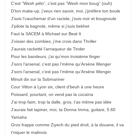
C’est “Wesh pélo”, c’est pas “Wesh mon boug” (ouh)
D’ton make-up, j’veux rien savoir, moi, j’préfère ton boule
J’suis l’cauchemar d’un raciste, j’suis noir et bougnoule
J’pilote la bagnole, même si j’suis bekhet
Faut la SACEM à Michael sur Beat It
J’visser des zombies, j’me crois dans Thriller
J’aurais racketté l’arnaqueur de Tinder
Pour les bandeurs, j’ai qu’mon troisième finger
J’sors l’arsenal, c’est pas l’même qu’Arsène Wenger
J’sors l’arsenal, c’est pas l’même qu’Arsène Wenger
Minuit dix sur la Submariner
Cour Vitton à Lyon six, client d’beuh à une heure
Poissard, pourtant, on vend pas la cocaïna
J’ai trop faim, trop la dalle, gros, t’as même pas idée
J’aurais fait tapiner, moi, ta Donna Imma, guitare, 5.60
Yamaha
Gros frappe comme Ziyech du pied droit, à la douane, il va
t’niquer le malinois