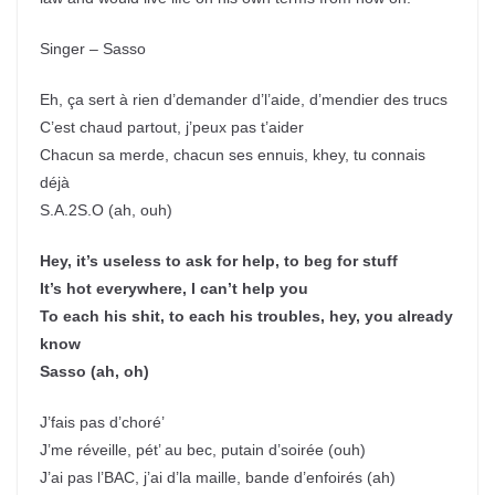
Singer – Sasso
Eh, ça sert à rien d’demander d’l’aide, d’mendier des trucs
C’est chaud partout, j’peux pas t’aider
Chacun sa merde, chacun ses ennuis, khey, tu connais
déjà
S.A.2S.O (ah, ouh)
Hey, it’s useless to ask for help, to beg for stuff
It’s hot everywhere, I can’t help you
To each his shit, to each his troubles, hey, you already
know
Sasso (ah, oh)
J’fais pas d’choré’
J’me réveille, pét’ au bec, putain d’soirée (ouh)
J’ai pas l’BAC, j’ai d’la maille, bande d’enfoirés (ah)