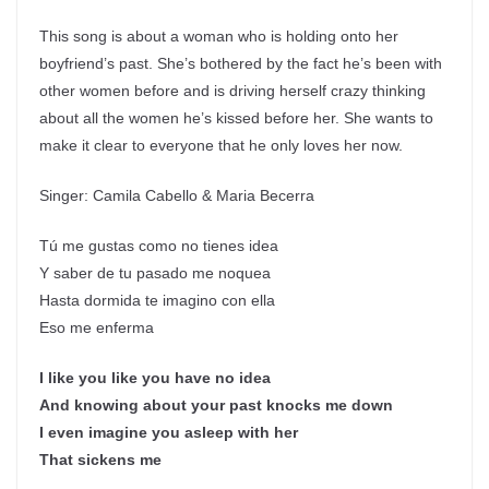
This song is about a woman who is holding onto her
boyfriend’s past. She’s bothered by the fact he’s been with
other women before and is driving herself crazy thinking
about all the women he’s kissed before her. She wants to
make it clear to everyone that he only loves her now.
Singer: Camila Cabello & Maria Becerra
Tú me gustas como no tienes idea
Y saber de tu pasado me noquea
Hasta dormida te imagino con ella
Eso me enferma
I like you like you have no idea
And knowing about your past knocks me down
I even imagine you asleep with her
That sickens me