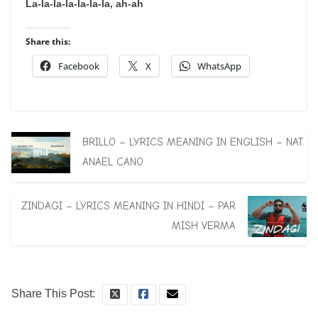
La-la-la-la-la-la-la, ah-ah
Share this:
Facebook
X
WhatsApp
BRILLO – LYRICS MEANING IN ENGLISH – NAT
ANAEL CANO
ZINDAGI – LYRICS MEANING IN HINDI – PAR
MISH VERMA
Share This Post: