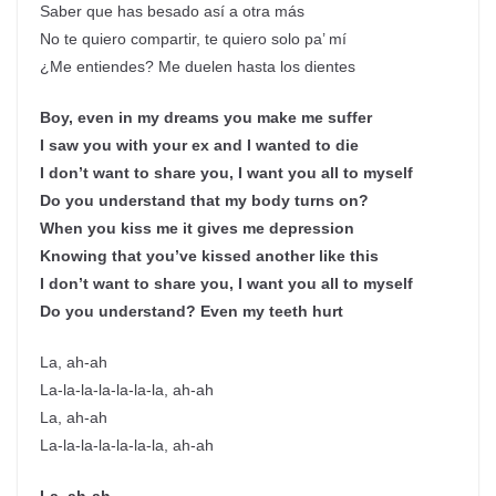
Saber que has besado así a otra más
No te quiero compartir, te quiero solo pa’ mí
¿Me entiendes? Me duelen hasta los dientes
Boy, even in my dreams you make me suffer
I saw you with your ex and I wanted to die
I don’t want to share you, I want you all to myself
Do you understand that my body turns on?
When you kiss me it gives me depression
Knowing that you’ve kissed another like this
I don’t want to share you, I want you all to myself
Do you understand? Even my teeth hurt
La, ah-ah
La-la-la-la-la-la-la, ah-ah
La, ah-ah
La-la-la-la-la-la-la, ah-ah