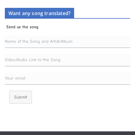
Want any song translated?
Send us the song.
Submit