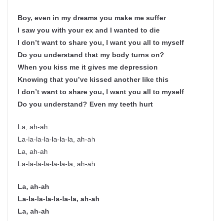
Boy, even in my dreams you make me suffer
I saw you with your ex and I wanted to die
I don’t want to share you, I want you all to myself
Do you understand that my body turns on?
When you kiss me it gives me depression
Knowing that you’ve kissed another like this
I don’t want to share you, I want you all to myself
Do you understand? Even my teeth hurt
La, ah-ah
La-la-la-la-la-la-la, ah-ah
La, ah-ah
La-la-la-la-la-la-la, ah-ah
La, ah-ah
La-la-la-la-la-la-la, ah-ah
La, ah-ah