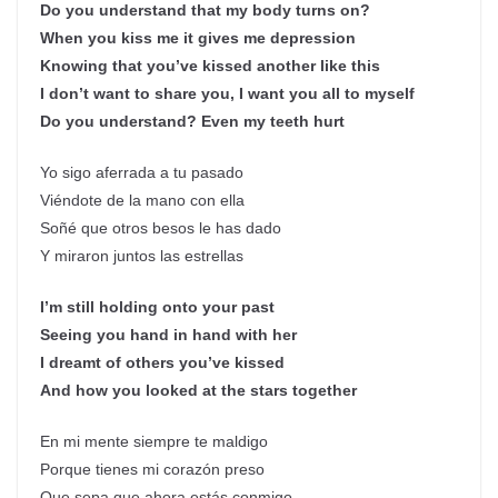
Do you understand that my body turns on?
When you kiss me it gives me depression
Knowing that you’ve kissed another like this
I don’t want to share you, I want you all to myself
Do you understand? Even my teeth hurt
Yo sigo aferrada a tu pasado
Viéndote de la mano con ella
Soñé que otros besos le has dado
Y miraron juntos las estrellas
I’m still holding onto your past
Seeing you hand in hand with her
I dreamt of others you’ve kissed
And how you looked at the stars together
En mi mente siempre te maldigo
Porque tienes mi corazón preso
Que sepa que ahora estás conmigo